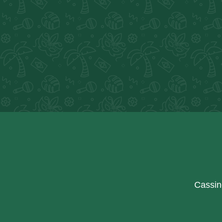
Cassin