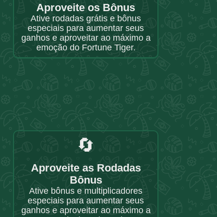
Aproveite os Bônus
Ative rodadas grátis e bônus
especiais para aumentar seus
ganhos e aproveitar ao máximo a
emoção do Fortune Tiger.
🔄
Aproveite as Rodadas
Bônus
Ative bônus e multiplicadores
especiais para aumentar seus
ganhos e aproveitar ao máximo a