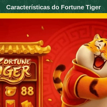
Características do Fortune Tiger