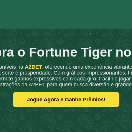
❄
❄
❄
ra o Fortune Tiger n
❄
oníveis na
A2BET
, oferecendo uma experiência vibrante 
sorte e prosperidade. Com gráficos impressionantes, tr
permite ganhos expressivos com cada giro. Fácil de joga
s atrações da A2BET para quem busca diversão e grande
Jogue Agora e Ganhe Prêmios!