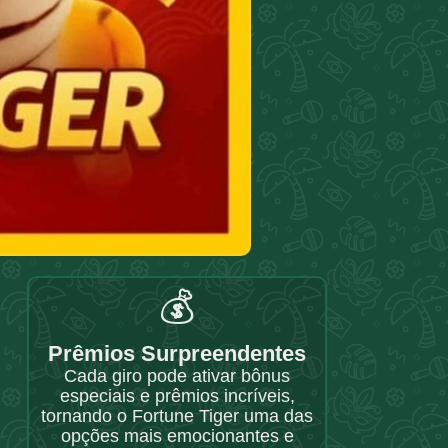
💰
Prêmios Surpreendentes
Cada giro pode ativar bônus
especiais e prêmios incríveis,
tornando o Fortune Tiger uma das
opções mais emocionantes e