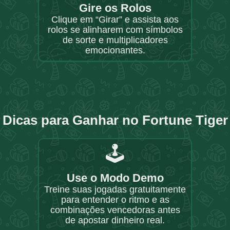
Gire os Rolos
Clique em “Girar” e assista aos
rolos se alinharem com símbolos
de sorte e multiplicadores
emocionantes.
Dicas para Ganhar no Fortune Tiger
🕹️
Use o Modo Demo
Treine suas jogadas gratuitamente
para entender o ritmo e as
combinações vencedoras antes
de apostar dinheiro real.